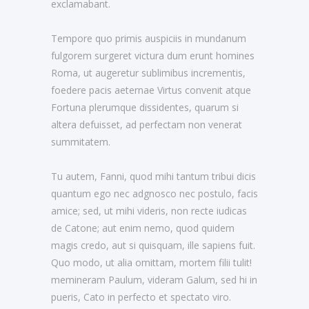
exclamabant.
Tempore quo primis auspiciis in mundanum
fulgorem surgeret victura dum erunt homines
Roma, ut augeretur sublimibus incrementis,
foedere pacis aeternae Virtus convenit atque
Fortuna plerumque dissidentes, quarum si
altera defuisset, ad perfectam non venerat
summitatem.
Tu autem, Fanni, quod mihi tantum tribui dicis
quantum ego nec adgnosco nec postulo, facis
amice; sed, ut mihi videris, non recte iudicas
de Catone; aut enim nemo, quod quidem
magis credo, aut si quisquam, ille sapiens fuit.
Quo modo, ut alia omittam, mortem filii tulit!
memineram Paulum, videram Galum, sed hi in
pueris, Cato in perfecto et spectato viro.