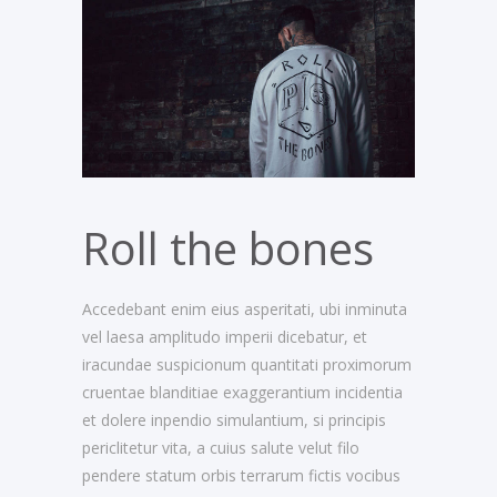
Roll the bones
Accedebant enim eius asperitati, ubi inminuta
vel laesa amplitudo imperii dicebatur, et
iracundae suspicionum quantitati proximorum
cruentae blanditiae exaggerantium incidentia
et dolere inpendio simulantium, si principis
periclitetur vita, a cuius salute velut filo
pendere statum orbis terrarum fictis vocibus